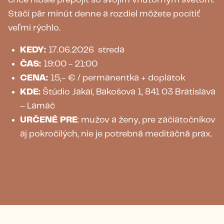
chce hlbšie prepojiť so svojím vnútorným svetom.
Stačí pár minút denne a rozdiel môžete pocítiť
veľmi rýchlo.
KEDY:
17.06.2026 streda
ČAS:
19:00 - 21:00
CENA:
15,- € / permanentka + doplatok
KDE:
Štúdio Jakaí, Bakošova 1, 841 03 Bratislava
– Lamač
URČENÉ PRE
: mužov a ženy, pre začiatočníkov
aj pokročilých, nie je potrebná meditačná prax.